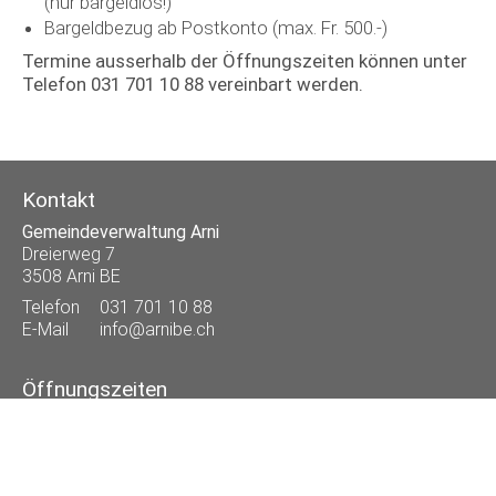
(nur bargeldlos!)
Bargeldbezug ab Postkonto (max. Fr. 500.-)
Termine ausserhalb der Öffnungszeiten können unter
Telefon 031 701 10 88 vereinbart werden.
Kontakt
Gemeindeverwaltung Arni
Dreierweg 7
3508 Arni BE
Telefon
031 701 10 88
E-Mail
info@arnibe.ch
Öffnungszeiten
Mo
07.45 - 12.00 und 13.30 - 18.00 Uhr
Di
07.45 - 12.00 Uhr
Mi
07.45 - 12.00 Uhr
Do
07.45 - 12.00 und 13.30 - 16.30 Uhr