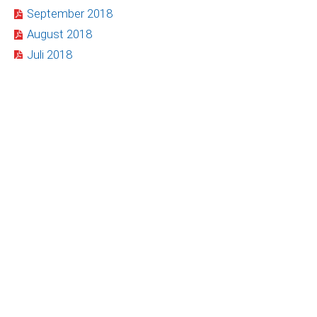
September 2018
August 2018
Juli 2018
Mai 2018
April 2018
März 2018
Februar 2018
Januar 2018
Dorfnachrichten 2017
Dezember 2017
November 2017
Oktober 2017
September 2017
August 2017
Juli 2017