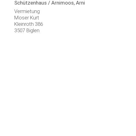
Schützenhaus / Arnimoos, Arni
Vermietung
Moser Kurt
Kleinroth 386
3507 Biglen
079 333 64 51
Klubhaus Ornithologen / Aueli, Biglen
Vermietung
Galli Robert
Gässli 365, Arni
3507 Biglen
031 701 09 24
Öffnungszeiten
031 701 10 88
Montag
07.45 - 12.00 u
info@arnibe.ch
Dienstag
07.45 - 12.00 