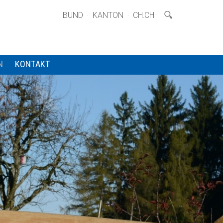
·
·
BUND
KANTON
CH.CH
N
KONTAKT