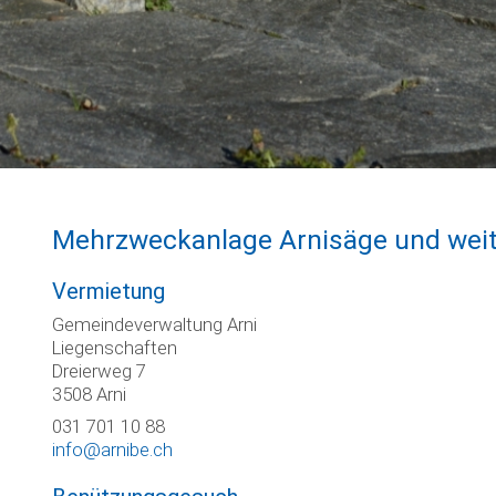
Mehrzweckanlage Arnisäge und wei
Vermietung
Gemeindeverwaltung Arni
Liegenschaften
Dreierweg 7
3508 Arni
031 701 10 88
info@arnibe.ch