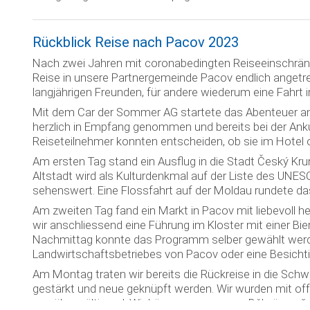
Rückblick Reise nach Pacov 2023
Nach zwei Jahren mit coronabedingten Reiseeinschrän
Reise in unsere Partnergemeinde Pacov endlich angetre
langjährigen Freunden, für andere wiederum eine Fahrt 
Mit dem Car der Sommer AG startete das Abenteuer am
herzlich in Empfang genommen und bereits bei der Anku
Reiseteilnehmer konnten entscheiden, ob sie im Hotel o
Am ersten Tag stand ein Ausflug in die Stadt Český Kr
Altstadt wird als Kulturdenkmal auf der Liste des UNE
sehenswert. Eine Flossfahrt auf der Moldau rundete d
Am zweiten Tag fand ein Markt in Pacov mit liebevoll her
wir anschliessend eine Führung im Kloster mit einer Bie
Nachmittag konnte das Programm selber gewählt werd
Landwirtschaftsbetriebes von Pacov oder eine Besicht
Am Montag traten wir bereits die Rückreise in die Schw
gestärkt und neue geknüpft werden. Wir wurden mit o
war überwältigend. Wir können nur sagen: «Děkuji za v