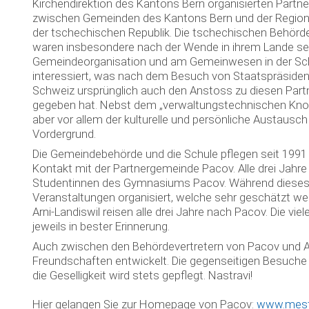
Kirchendirektion des Kantons Bern organisierten Partn
zwischen Gemeinden des Kantons Bern und der Regi
der tschechischen Republik. Die tschechischen Behörde
waren insbesondere nach der Wende in ihrem Lande se
Gemeindeorganisation und am Gemeinwesen in der Sc
interessiert, was nach dem Besuch von Staatspräsident
Schweiz ursprünglich auch den Anstoss zu diesen Par
gegeben hat. Nebst dem „verwaltungstechnischen Kn
aber vor allem der kulturelle und persönliche Austausch
Vordergrund.
Die Gemeindebehörde und die Schule pflegen seit 199
Kontakt mit der Partnergemeinde Pacov. Alle drei Jahr
Studentinnen des Gymnasiums Pacov. Während dieses 
Veranstaltungen organisiert, welche sehr geschätzt werd
Arni-Landiswil reisen alle drei Jahre nach Pacov. Die vi
jeweils in bester Erinnerung.
Auch zwischen den Behördevertretern von Pacov und Arn
Freundschaften entwickelt. Die gegenseitigen Besuche 
die Geselligkeit wird stets gepflegt. Nastravi!
Hier gelangen Sie zur Homepage von Pacov:
www.mest