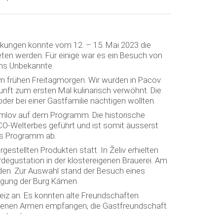
kungen konnte vom 12. – 15. Mai 2023 die
ten werden. Für einige war es ein Besuch von
ins Unbekannte.
 frühen Freitagmorgen. Wir wurden in Pacov
nft zum ersten Mal kulinarisch verwöhnt. Die
der bei einer Gastfamilie nächtigen wollten.
umlov auf dem Programm. Die historische
SCO-Welterbes geführt und ist somit äusserst
as Programm ab.
gestellten Produkten statt. In Želiv erhielten
rdegustation in der klostereigenen Brauerei. Am
en. Zur Auswahl stand der Besuch eines
igung der Burg Kámen.
eiz an. Es konnten alte Freundschaften
ffenen Armen empfangen, die Gastfreundschaft
šechno!»