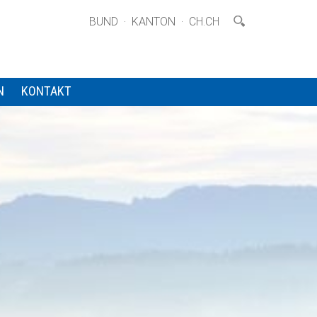
·
·
BUND
KANTON
CH.CH
N
KONTAKT