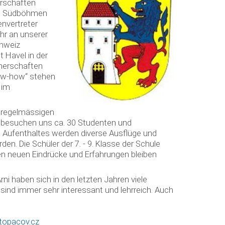
erschaften
on Südböhmen
nvertreter
hr an unserer
hweiz
 Havel in der
tnerschaften
ow-how“ stehen
 im
1 regelmässigen
e besuchen uns ca. 30 Studenten und
Aufenthaltes werden diverse Ausflüge und
en. Die Schüler der 7. - 9. Klasse der Schule
elen neuen Eindrücke und Erfahrungen bleiben
i haben sich in den letzten Jahren viele
sind immer sehr interessant und lehrreich. Auch
opacov.cz