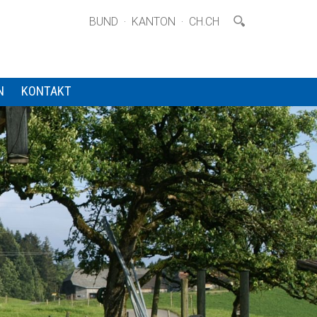
·
·
BUND
KANTON
CH.CH
N
KONTAKT