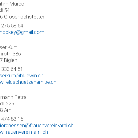
ahm Marco
li 54
6 Grosshöchstetten
 275 58 54
ihockey@gmail.com
er Kurt
inroth 386
7 Biglen
 333 64 51
erkurt@bluewin.ch
.feldschuetzenarnibe.ch
mann Petra
dli 226
8 Arni
 474 83 15
iorenessen@frauenverein-arni.ch
.frauenverein-arni.ch