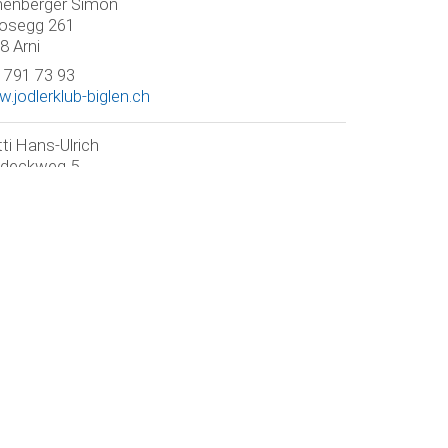
henberger Simon
osegg 261
8 Arni
 791 73 93
.jodlerklub-biglen.ch
ti Hans-Ulrich
deckweg 5
8 Arni
 819 28 54
utti@gmx.ch
.karlgrunderverein.ch
chenmann Tanja
zelflühstrasse 41
8 Arni
 318 34 73
cher Stefan
seggrain 255