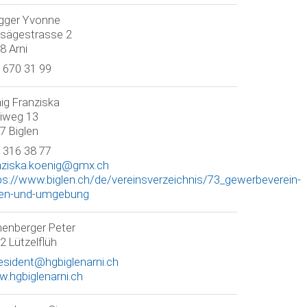
gger Yvonne
isägestrasse 2
8 Arni
 670 31 99
ig Franziska
iweg 13
7 Biglen
 316 38 77
nziska.koenig@gmx.ch
ps://www.biglen.ch/de/vereinsverzeichnis/73_gewerbeverein-
len-und-umgebung
henberger Peter
2 Lützelflüh
esident@hgbiglenarni.ch
.hgbiglenarni.ch