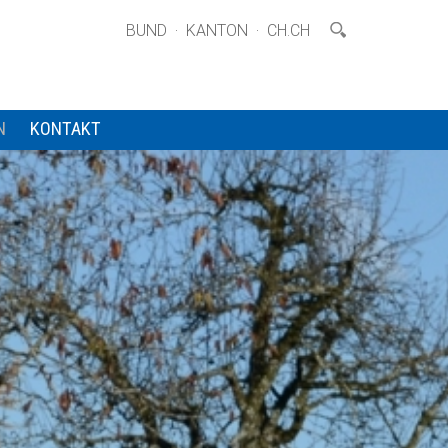
·
·
BUND
KANTON
CH.CH
N
KONTAKT