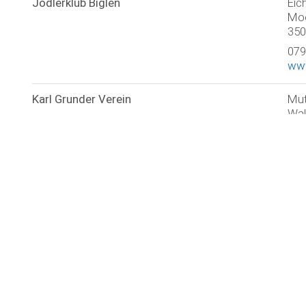
Jodlerklub Biglen
Eic
Mo
350
079
www
Karl Grunder Verein
Mut
Wal
350
031
hum
www
Muki-Turnen
Kil
Lüt
350
079
Prostgesellschaft Arni
Zür
Moo