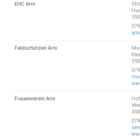
EHC Arni
Str
Has
350
079
arn
Feldschützen Arni
Mos
Kle
350
079
mos
www
Frauenverein Arni
Hof
Wei
350
079
sen
www