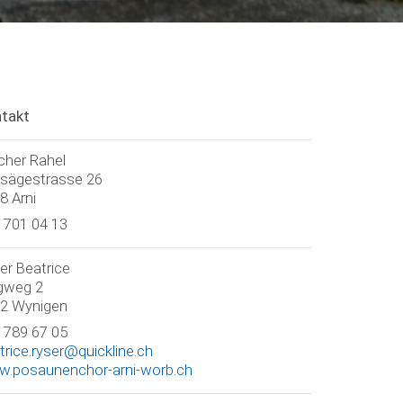
takt
cher Rahel
isägestrasse 26
8 Arni
 701 04 13
er Beatrice
gweg 2
2 Wynigen
 789 67 05
trice.ryser@quickline.ch
.posaunenchor-arni-worb.ch