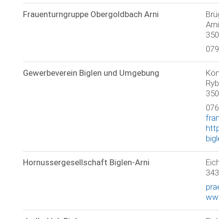
Frauenturngruppe Obergoldbach Arni
Brü
Arn
350
079
Gewerbeverein Biglen und Umgebung
Kön
Ryb
350
076
fra
htt
big
Hornussergesellschaft Biglen-Arni
Eic
343
pra
www