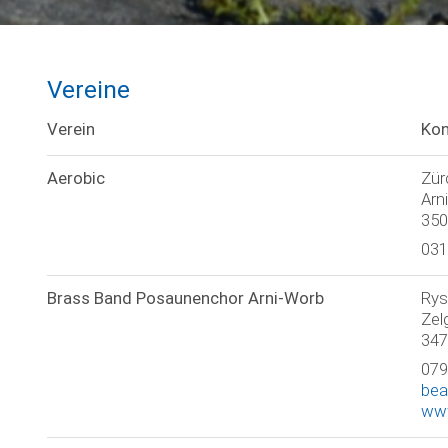
Vereine
Verein
Kon
Aerobic
Zür
Arn
350
031
Brass Band Posaunenchor Arni-Worb
Rys
Zel
347
079
bea
www