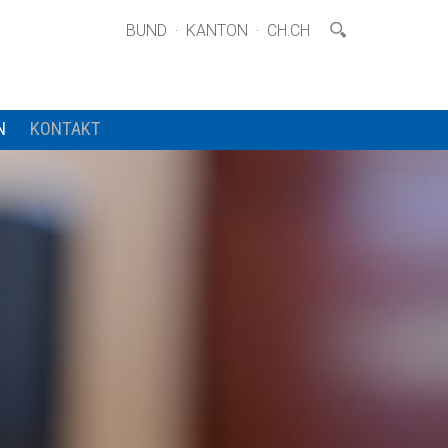
·
·
BUND
KANTON
CH.CH
N
KONTAKT