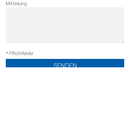
Mitteilung
* Pflichtfelder
Kontakt
Gemeindeverwaltung Arni
Dreierweg 7
3508 Arni BE