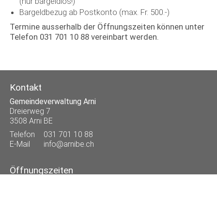
(nur bargeldlos!)
Bargeldbezug ab Postkonto (max. Fr. 500.-)
Termine ausserhalb der Öffnungszeiten können unter
Telefon 031 701 10 88 vereinbart werden.
Kontakt
Gemeindeverwaltung Arni
Dreierweg 7
3508 Arni BE
Telefon
031 701 10 88
E-Mail
info@arnibe.ch
Öffnungszeiten
Mo
07.45 - 12.00 und 13.30 - 18.00 Uhr
Di
07.45 - 12.00 Uhr
Mi
07.45 - 12.00 Uhr
Do
07.45 - 12.00 und 13.30 - 16.30 Uhr