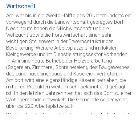
Wirtschaft
Arni war bis in die zweite Hälfte des 20. Jahrhunderts ein
vorwiegend durch die Landwirtschaft geprägtes Dorf.
Noch heute haben die Milchwirtschaft und die
Viehzucht sowie die Forstwirtschaft einen sehr
wichtigen Stellenwert in der Erwerbsstruktur der
Bevölkerung. Weitere Arbeitsplätze sind im lokalen
Kleingewerbe und im Dienstleistungssektor vorhanden.
In Arni sind heute Betriebe der Holzverarbeitung
(Sägereien, Zimmerei, Schreinereien), des Baugewerbes,
des Landmaschinenbaus und Käsereien vertreten. In
Arnidorf wird eine eigenständige Käserei betrieben, die
mit ihren Produkten weitum sehr bekannt und gefragt
ist. In den letzten Jahrzehnten hat sich das Dorf zu einer
Wohngemeinde entwickelt. Die Gemeinde selber weist
über ca. 220 Arbeitsplätze auf.
Wichtigstes Zentrum ist die Arnisäge. Hier befinden sich
nebst der zentralen Schulanlage, eine Gastwirtschaft
und die Gemeindeverwaltung mit einer Postagentur.