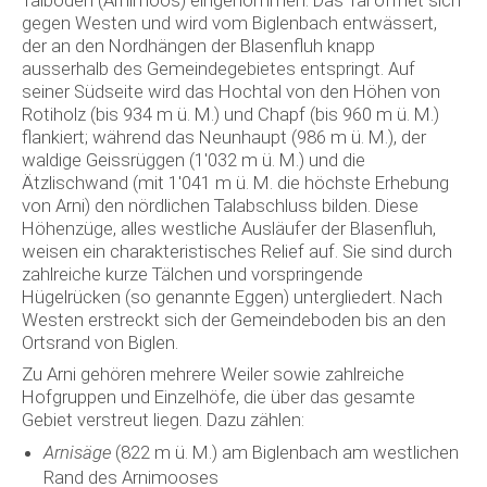
gegen Westen und wird vom Biglenbach entwässert,
der an den Nordhängen der Blasenfluh knapp
ausserhalb des Gemeindegebietes entspringt. Auf
seiner Südseite wird das Hochtal von den Höhen von
Rotiholz (bis 934 m ü. M.) und Chapf (bis 960 m ü. M.)
flankiert; während das Neunhaupt (986 m ü. M.), der
waldige Geissrüggen (1'032 m ü. M.) und die
Ätzlischwand (mit 1'041 m ü. M. die höchste Erhebung
von Arni) den nördlichen Talabschluss bilden. Diese
Höhenzüge, alles westliche Ausläufer der Blasenfluh,
weisen ein charakteristisches Relief auf. Sie sind durch
zahlreiche kurze Tälchen und vorspringende
Hügelrücken (so genannte Eggen) untergliedert. Nach
Westen erstreckt sich der Gemeindeboden bis an den
Ortsrand von Biglen.
Zu Arni gehören mehrere Weiler sowie zahlreiche
Hofgruppen und Einzelhöfe, die über das gesamte
Gebiet verstreut liegen. Dazu zählen:
Arnisäge
(822 m ü. M.) am Biglenbach am westlichen
Rand des Arnimooses