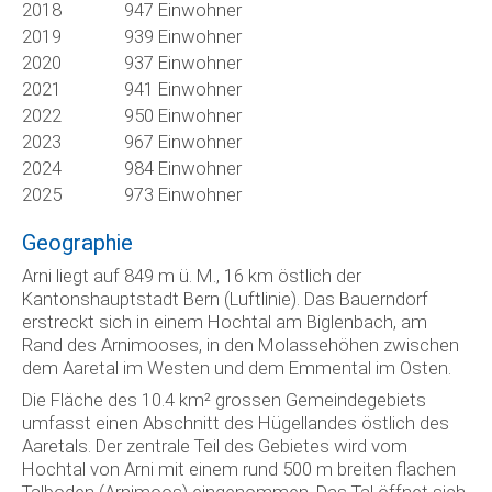
2018
947 Einwohner
2019
939 Einwohner
2020
937 Einwohner
2021
941 Einwohner
2022
950 Einwohner
2023
967 Einwohner
2024
984 Einwohner
2025
973 Einwohner
Geographie
Arni liegt auf 849 m ü. M., 16 km östlich der
Kantonshauptstadt Bern (Luftlinie). Das Bauerndorf
erstreckt sich in einem Hochtal am Biglenbach, am
Rand des Arnimooses, in den Molassehöhen zwischen
dem Aaretal im Westen und dem Emmental im Osten.
Die Fläche des 10.4 km² grossen Gemeindegebiets
umfasst einen Abschnitt des Hügellandes östlich des
Aaretals. Der zentrale Teil des Gebietes wird vom
Hochtal von Arni mit einem rund 500 m breiten flachen
Talboden (Arnimoos) eingenommen. Das Tal öffnet sich