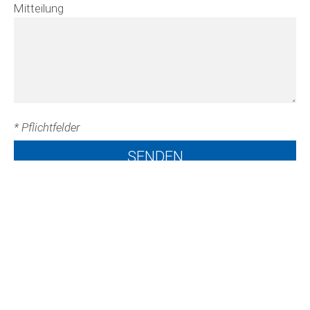
Mitteilung
* Pflichtfelder
Kontakt
Gemeindeverwaltung Arni
Dreierweg 7
3508 Arni BE